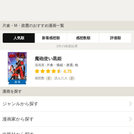
片倉・M・政憲のおすすめ漫画一覧
人気順
新着感想順
感想数順
評価順
1件の検索結果
魔砲使い黒姫
漫画家
片倉・狼組・政憲､他
4.75
感想数
2
読んだ人
2
漫画
漫画を探す
ジャンルから探す
漫画家から探す