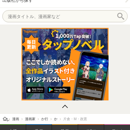
出版社から探す
レビューン トップ
漫画
漫画家
か行
か
片倉・M・政憲