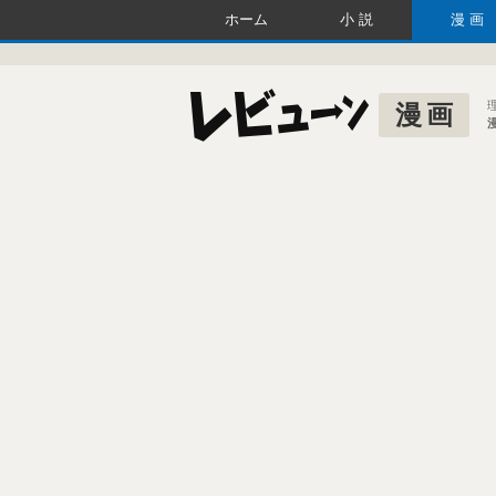
ホーム
小説
漫画
漫画