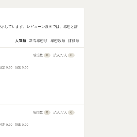
表示しています。レビューン漫画では、感想と評
人気順
新着感想順
感想数順
評価順
感想数
0
読んだ人
0
設定
0.00
演出
0.00
感想数
0
読んだ人
0
設定
0.00
演出
0.00