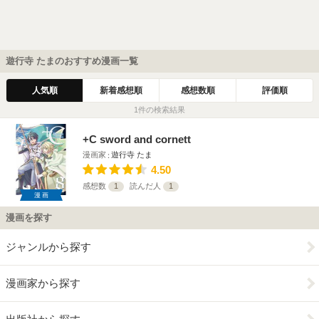
遊行寺 たまのおすすめ漫画一覧
人気順
新着感想順
感想数順
評価順
1件の検索結果
+C sword and cornett
漫画家
遊行寺 たま
4.50
感想数
1
読んだ人
1
漫画
漫画を探す
ジャンルから探す
漫画家から探す