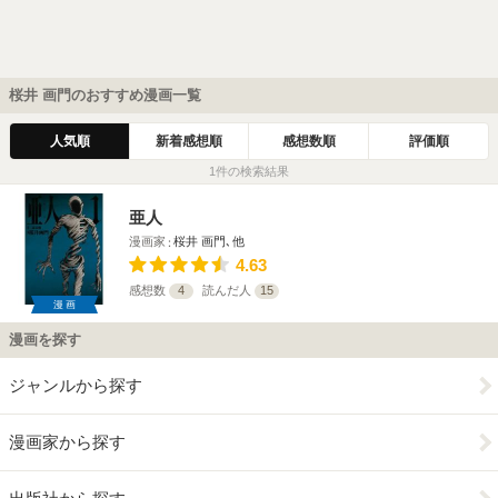
桜井 画門のおすすめ漫画一覧
人気順
新着感想順
感想数順
評価順
1件の検索結果
亜人
漫画家
桜井 画門､他
4.63
感想数
4
読んだ人
15
漫画
漫画を探す
ジャンルから探す
漫画家から探す