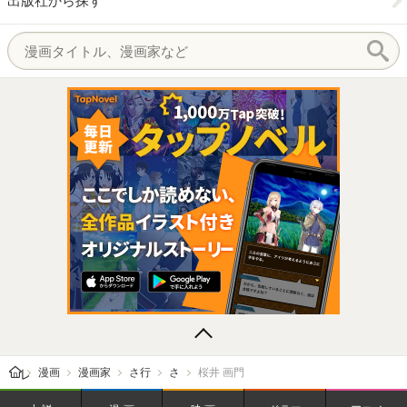
出版社から探す
レビューン トップ
漫画
漫画家
さ行
さ
桜井 画門