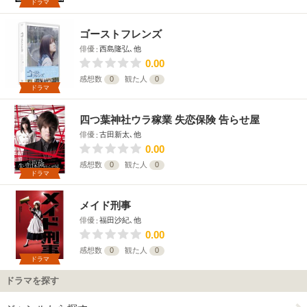
ドラマ
ゴーストフレンズ
俳優
西島隆弘､他
0.00
感想数
0
観た人
0
ドラマ
四つ葉神社ウラ稼業 失恋保険 告らせ屋
俳優
古田新太､他
0.00
感想数
0
観た人
0
ドラマ
メイド刑事
俳優
福田沙紀､他
0.00
感想数
0
観た人
0
ドラマ
ドラマを探す