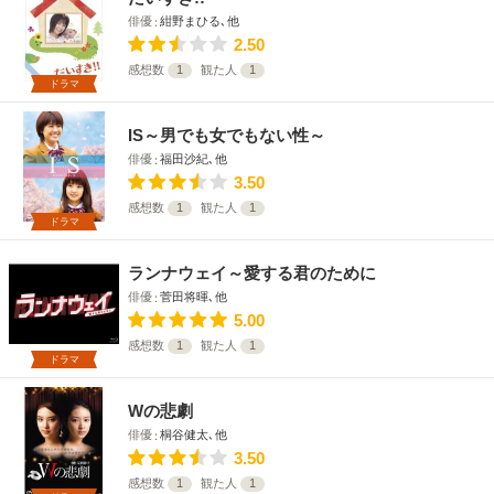
俳優
紺野まひる､他
2.50
感想数
1
観た人
1
ドラマ
IS～男でも女でもない性～
俳優
福田沙紀､他
3.50
感想数
1
観た人
1
ドラマ
ランナウェイ～愛する君のために
俳優
菅田将暉､他
5.00
感想数
1
観た人
1
ドラマ
Wの悲劇
俳優
桐谷健太､他
3.50
感想数
1
観た人
1