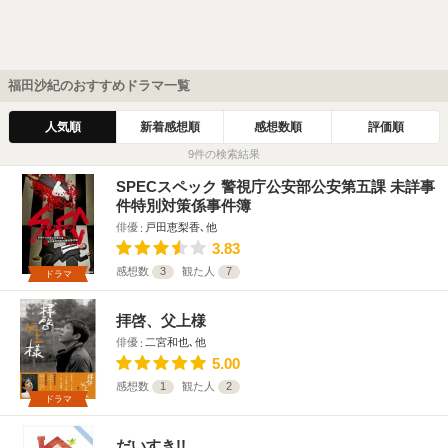
福田沙紀のおすすめドラマ一覧
人気順
新着感想順
感想数順
評価順
9件の検索結果
SPECスペック 警視庁公安部公安第五課 未詳事
件特別対策係事件簿
俳優
戸田恵梨香､他
3.83
感想数
3
観た人
7
ドラマ
拝啓、父上様
俳優
二宮和也､他
5.00
感想数
1
観た人
2
ドラマ
だいすき!!