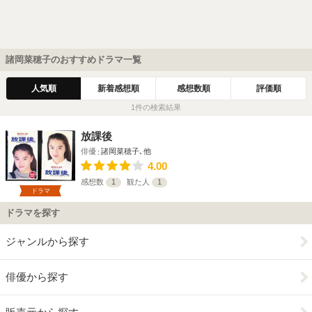
諸岡菜穂子のおすすめドラマ一覧
人気順
新着感想順
感想数順
評価順
1件の検索結果
放課後
俳優
諸岡菜穂子､他
4.00
感想数
1
観た人
1
ドラマ
ドラマを探す
ジャンルから探す
俳優から探す