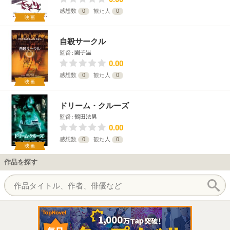
感想数
0
観た人
0
映画
自殺サークル
監督
園子温
0.00
感想数
0
観た人
0
映画
ドリーム・クルーズ
監督
鶴田法男
0.00
感想数
0
観た人
0
映画
作品を探す