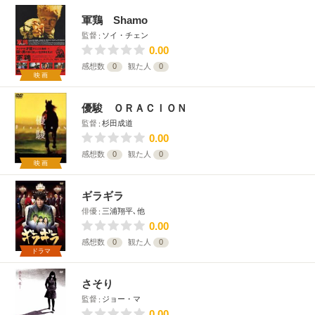
軍鶏 Shamo
監督
ソイ・チェン
0.00
感想数
0
観た人
0
映画
優駿 ＯＲＡＣＩＯＮ
監督
杉田成道
0.00
感想数
0
観た人
0
映画
ギラギラ
俳優
三浦翔平､他
0.00
感想数
0
観た人
0
ドラマ
さそり
監督
ジョー・マ
0.00