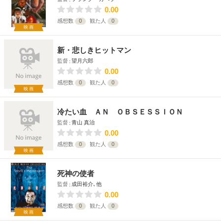
0.00
感想数
0
観た人
0
映画
新・悲しきヒットマン
監督
望月六郎
0.00
感想数
0
観た人
0
映画
冷たい血 ＡＮ ＯＢＳＥＳＳＩＯＮ
監督
青山 真治
0.00
感想数
0
観た人
0
映画
死神の使者
監督
成田裕介､他
0.00
感想数
0
観た人
0
映画