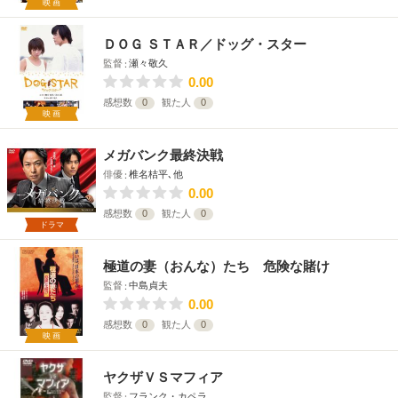
映画
ＤＯＧ ＳＴＡＲ／ドッグ・スター
監督
瀬々敬久
0.00
感想数
0
観た人
0
映画
メガバンク最終決戦
俳優
椎名桔平､他
0.00
感想数
0
観た人
0
ドラマ
極道の妻（おんな）たち 危険な賭け
監督
中島貞夫
0.00
感想数
0
観た人
0
映画
ヤクザＶＳマフィア
監督
フランク・カペラ