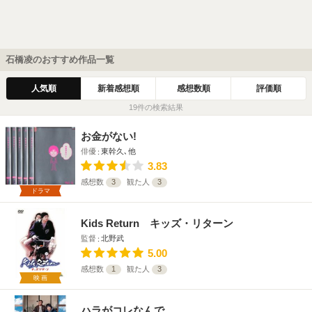
石橋凌のおすすめ作品一覧
人気順
新着感想順
感想数順
評価順
19件の検索結果
お金がない!
俳優
東幹久､他
3.83
感想数
3
観た人
3
ドラマ
Kids Return キッズ・リターン
監督
北野武
5.00
感想数
1
観た人
3
映画
ハラがコレなんで