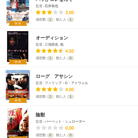
監督
石井裕也
3.00
感想数
1
観た人
1
映画
オーディション
監督
三池崇史､他
4.50
感想数
1
観た人
0
映画
ローグ アサシン
監督
フィリップ・G・アトウェル
4.00
感想数
1
観た人
1
映画
陰獣
監督
バーベット・シュローダー
0.00
感想数
0
観た人
0