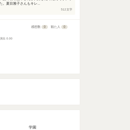
。夏目雅子さんもキレ...
512
文字
感想数
0
観た人
0
演出
0.00
マ
学園