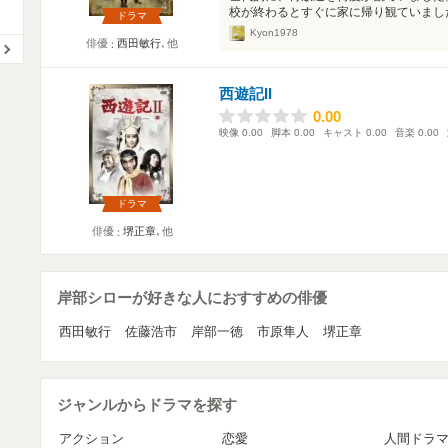
校が終わるとすぐに家に帰り観ていました
ドラマ
Kyon1978
俳優
西田敏行
､他
西遊記II
0.00
0.00
映像
0.00
脚本
0.00
キャスト
0.00
音楽
0.00
ドラマ
俳優
堺正章
､他
岸部シローが好きな人におすすめの俳優
西田敏行
佐藤浩市
岸部一徳
市原隼人
堺正章
ジャンルからドラマを探す
アクション
恋愛
人間ドラ