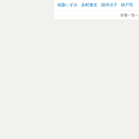
稲森いずみ
反町隆史
国仲涼子
錦戸亮
俳優一覧へ