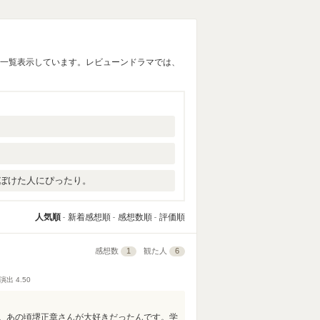
に一覧表示しています。レビューンドラマでは、
ぼけた人にぴったり。
人気順
新着感想順
感想数順
評価順
感想数
1
観た人
6
演出
4.50
。あの頃堺正章さんが大好きだったんです。学