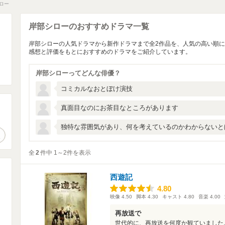
ロー
岸部シローのおすすめドラマ一覧
岸部シローの人気ドラマから新作ドラマまで全2作品を、人気の高い順
感想と評価をもとにおすすめのドラマをご紹介しています。
岸部シローってどんな俳優？
コミカルなおとぼけ演技
真面目なのにお茶目なところがあります
。
独特な雰囲気があり、何を考えているのかわからないと
作品検索
全
2
件中 1～2件を表示
西遊記
4.80
4.80
映像
4.50
脚本
4.30
キャスト
4.80
音楽
4.00
再放送で
世代的に、再放送を何度か観ていました