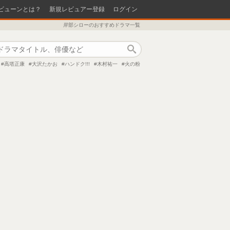
ビューンとは？
新規レビュアー登録
ログイン
岸部シローのおすすめドラマ一覧
作品検索
高塔正康
大沢たかお
ハンドク!!!
木村祐一
火の粉