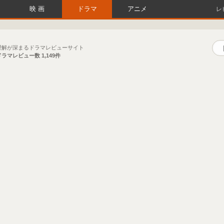
映画
ドラマ
アニメ
レ
理解が深まるドラマレビューサイト
ドラマレビュー数
1,149件