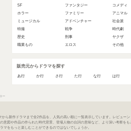
SF
ファンタジー
コメディ
ホラー
ファミリー
アニマル
ミュージカル
アドベンチャー
社会派
特撮
戦争
時代劇
歴史
刑事
ヤクザ
職業もの
エロス
その他
販売元からドラマを探す
あ行
か行
さ行
た行
な行
は行
ロー
ラマから新作ドラマまで全2作品を、人気の高い順に一覧表示しています。レビュー
の意図や作品の作られた時代背景、登場人物の台詞の意味など、より深い考察をも
ラマをもっと楽しむことができるのではないでしょうか。