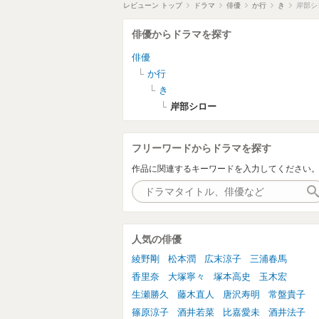
レビューン トップ
ドラマ
俳優
か行
き
岸部シ
俳優からドラマを探す
俳優
か行
き
岸部シロー
フリーワードからドラマを探す
作品に関連するキーワードを入力してください
人気の俳優
綾野剛
松本潤
広末涼子
三浦春馬
香里奈
大塚寧々
塚本高史
玉木宏
生瀬勝久
藤木直人
唐沢寿明
常盤貴子
篠原涼子
酒井若菜
比嘉愛未
酒井法子