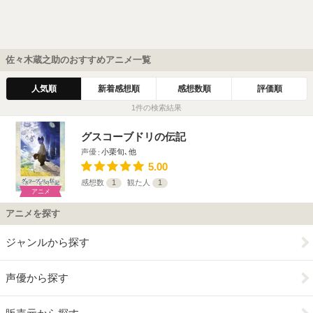
佐々木蔵之助のおすすめアニメ一覧
人気順
新着感想順
感想数順
評価順
1件の検索結果
グスコーブドリの伝記
声優
小栗旬､他
5.00
感想数
1
観た人
1
アニメ
アニメを探す
ジャンルから探す
声優から探す