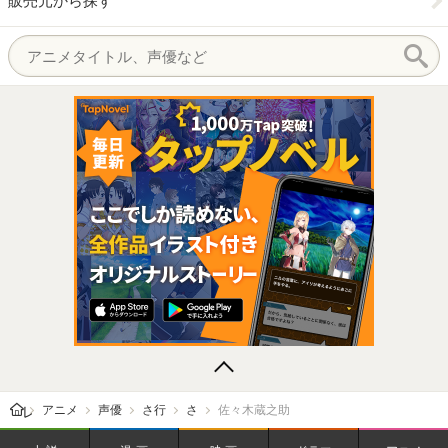
販売元から探す
レビューン トップ
アニメ
声優
さ行
さ
佐々木蔵之助