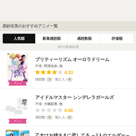
原紗友里のおすすめアニメ一覧
人気順
新着感想順
感想数順
評価順
3件の検索結果
プリティーリズム オーロラドリーム
声優
阿澄佳奈､他
4.33
感想数
3
観た人
4
アニメ
アイドルマスター シンデレラガールズ
声優
大橋彩香､他
0.00
感想数
0
観た人
0
アニメ
乙女はお姉さまに恋してる ～2人のエルダー～