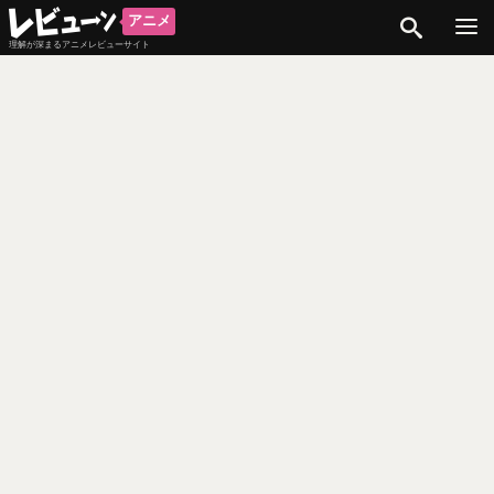
検索
アニメ
理解が深まるアニメレビューサイト