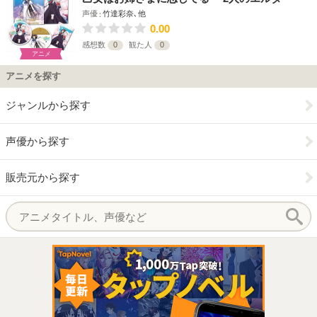
声優
竹達彩奈､他
0.00
感想数
0
観た人
0
アニメ
アニメを探す
ジャンルから探す
声優から探す
販売元から探す