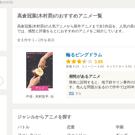
葉(木村昴)
高倉冠葉(木村昴)のおすすめアニメ一覧
高倉冠葉(木村昴)の人気アニメから新作アニメまで全1作品を、人気の
では、感想と評価をもとにおすすめのアニメをご紹介しています。
全
1
件中 1～1件を表示
輪るピングドラム
3.88
3.88
映像
4.25
ストーリー
4.00
キャラクター
3.50
。
相性があるアニメ
作品検索
簡単に説明すると、地下鉄サリン事件の
す。色んな問題があるので作中では95年に
アニメ
きな
声優
木村良平
､他
ジャンルからアニメを探す
バトル
恋愛
学園