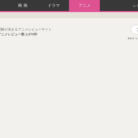
映画
ドラマ
アニメ
レ
理解が深まるアニメレビューサイト
アニメレビュー数
2,474件
Aチ