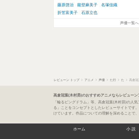
藤原啓治
能登麻美子
名塚佳織
折笠富美子
石原立也
声優一覧へ
レビューン トップ
アニメ
声優
た行
た
高倉冠
高倉冠葉(木村昴)のおすすめアニメならレビューン
「輪るピングドラム」等、高倉冠葉(木村昴)の人
る」ことをコンセプトとしたレビューサイトです。
けています。作品についての理解を深めることで、
ホーム
小説