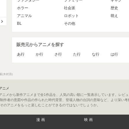
ファンタジー
ファミリー
ギャグ
ホラー
社会派
歴史
アニマル
ロボット
萌え
BL
その他
販売元からアニメを探す
あ行
か行
さ行
た行
な行
は行
葉(木村昴)
アニメ
気アニメから新作アニメまで全1作品を、人気の高い順に一覧表示しています。レビ
制作者の意図や作品の作られた時代背景、登場人物の台詞の意味など、より深い考
そのアニメをもっと楽しむことができるのではないでしょうか。
漫画
映画