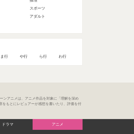
推理
スポーツ
アダルト
ま行
や行
ら行
わ行
ューンアニメは、アニメ作品を対象に「理解を深め
察をもとにレビュアーが感想を書いたり、評価を付
ドラマ
アニメ