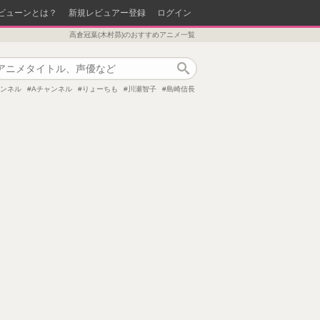
ビューンとは？
新規レビュアー登録
ログイン
高倉冠葉(木村昴)のおすすめアニメ一覧
作品検索
ャンネル
Aチャンネル
りょーちも
川瀬智子
島崎信長