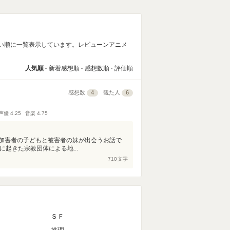
高い順に一覧表示しています。レビューンアニメ
人気順
新着感想順
感想数順
評価順
感想数
4
観た人
6
声優
4.25
音楽
4.75
加害者の子どもと被害者の妹が出会うお話で
起きた宗教団体による地...
710
文字
ＳＦ