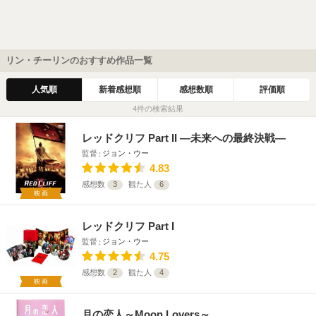
リン・チーリンのおすすめ作品一覧
人気順
新着感想順
感想数順
評価順
4件の検索結果
レッドクリフ Part II —未来への最終決戦—
監督
ジョン・ウー
4.83
感想数
3
観た人
6
映画
レッドクリフ Part I
監督
ジョン・ウー
4.75
感想数
2
観た人
4
映画
月の恋人～Moon Lovers～