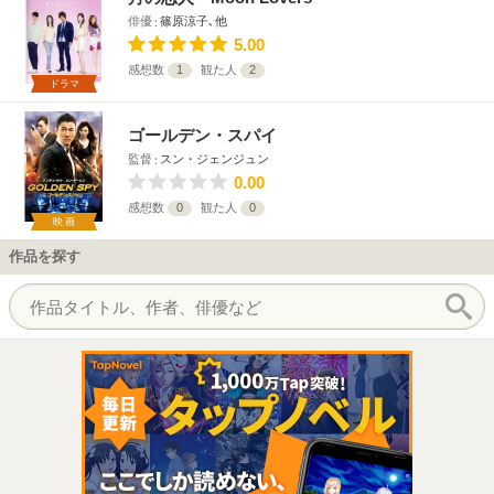
俳優
篠原涼子､他
5.00
感想数
1
観た人
2
ドラマ
ゴールデン・スパイ
監督
スン・ジェンジュン
0.00
感想数
0
観た人
0
映画
作品を探す