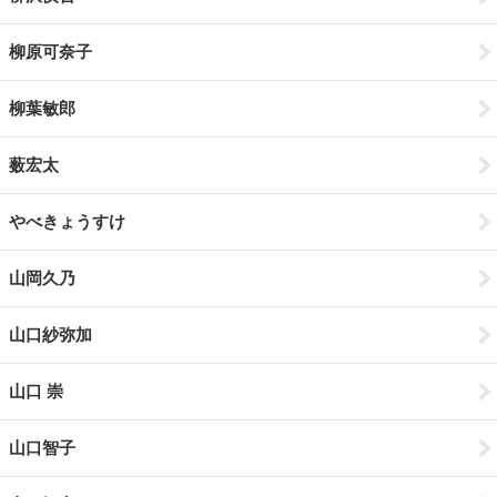
柳原可奈子
柳葉敏郎
薮宏太
やべきょうすけ
山岡久乃
山口紗弥加
山口 崇
山口智子