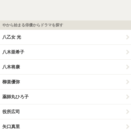
やから始まる俳優からドラマを探す
八乙女 光
八木亜希子
八木将康
柳楽優弥
薬師丸ひろ子
役所広司
矢口真里