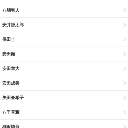
八嶋智人
安井謙太郎
保田圭
安田顕
安田章大
安田成美
矢田亜希子
八千草薫
柳沢慎吾