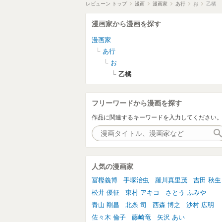
レビューン トップ
漫画
漫画家
あ行
お
乙橘
漫画家から漫画を探す
漫画家
あ行
お
乙橘
フリーワードから漫画を探す
作品に関連するキーワードを入力してください
人気の漫画家
冨樫義博
手塚治虫
羅川真里茂
吉田 秋生
松井 優征
東村 アキコ
さとう ふみや
青山 剛昌
北条 司
西森 博之
沙村 広明
佐々木 倫子
藤崎竜
矢沢 あい