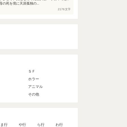
の死を境に天涯孤独の...
2176
文字
ＳＦ
ホラー
アニマル
その他
ま行
や行
ら行
わ行