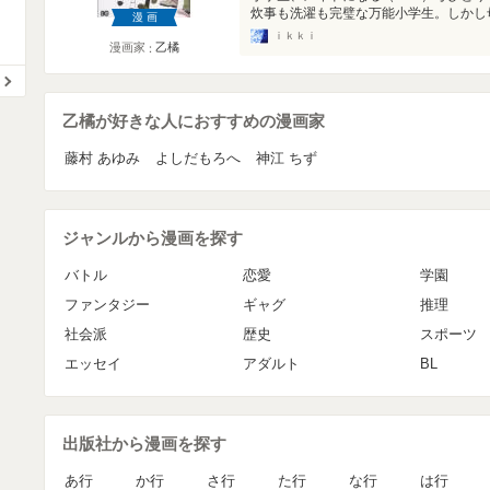
炊事も洗濯も完璧な万能小学生。しかし母
漫画
ｉｋｋｉ
漫画家
乙橘
乙橘が好きな人におすすめの漫画家
藤村 あゆみ
よしだもろへ
神江 ちず
ジャンルから漫画を探す
バトル
恋愛
学園
ファンタジー
ギャグ
推理
社会派
歴史
スポーツ
エッセイ
アダルト
BL
出版社から漫画を探す
あ行
か行
さ行
た行
な行
は行