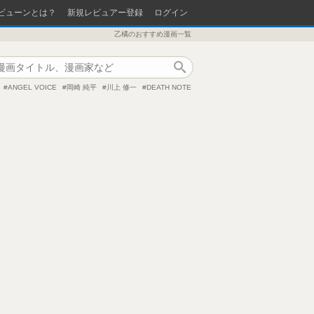
ビューンとは？
新規レビュアー登録
ログイン
乙橘のおすすめ漫画一覧
作品検索
ANGEL VOICE
岡崎 純平
川上 修一
DEATH NOTE