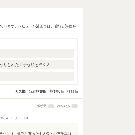
しています。レビューン漫画では、感想と評価を
かりとれた上手な絵を描く方
人気順
新着感想順
感想数順
評価順
感想数
1
読んだ人
2
設定
4.50
演出
3.50
子ひとり、貧乏な育った主人公・小宮千尋は、