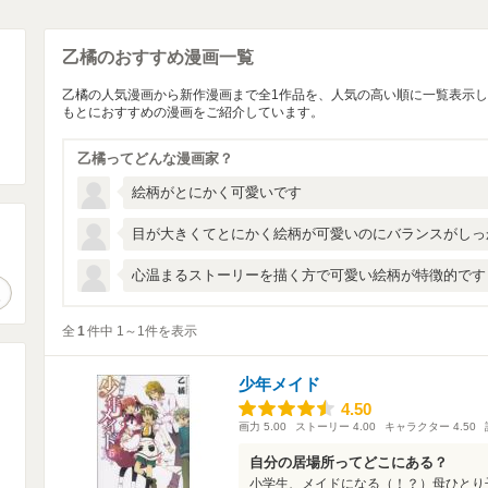
乙橘のおすすめ漫画一覧
乙橘の人気漫画から新作漫画まで全1作品を、人気の高い順に一覧表示
もとにおすすめの漫画をご紹介しています。
乙橘ってどんな漫画家？
絵柄がとにかく可愛いです
目が大きくてとにかく絵柄が可愛いのにバランスがしっ
。
心温まるストーリーを描く方で可愛い絵柄が特徴的です
作品検索
全
1
件中 1～1件を表示
少年メイド
4.50
4.50
画力
5.00
ストーリー
4.00
キャラクター
4.50
自分の居場所ってどこにある？
小学生、メイドになる（！？）母ひとり