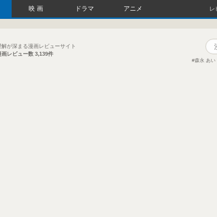
映画
ドラマ
アニメ
レ
理解が深まる漫画レビューサイト
漫画レビュー数
3,139件
森永 あい