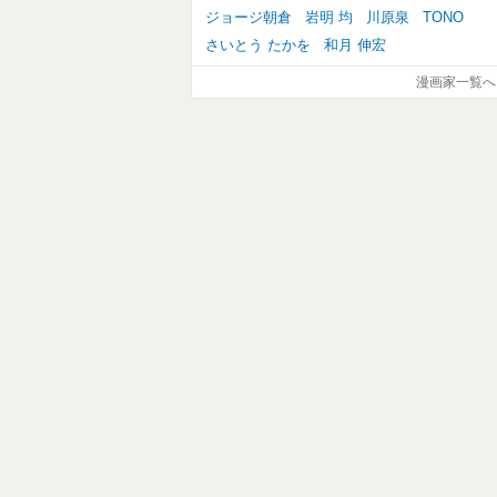
ジョージ朝倉
岩明 均
川原泉
TONO
さいとう たかを
和月 伸宏
漫画家一覧へ