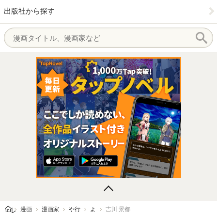
出版社から探す
レビューン トップ
漫画
漫画家
や行
よ
吉川 景都