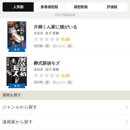
人気順
新着感想順
感想数順
評価順
2件の検索結果
片桐くん家に猫がいる
漫画家
吉川 景都
0.00
感想数
0
読んだ人
0
漫画
葬式探偵モズ
漫画家
吉川 景都
0.00
感想数
0
読んだ人
0
漫画
漫画を探す
ジャンルから探す
漫画家から探す