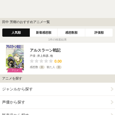
田中 芳樹のおすすめアニメ一覧
人気順
新着感想順
感想数順
評価順
1件の検索結果
アルスラーン戦記
声優
井上和彦､他
0.00
感想数
0
観た人
0
アニメ
アニメを探す
ジャンルから探す
声優から探す