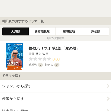
町田泉のおすすめドラマ一覧
人気順
新着感想順
感想数順
評価順
1件の検索結果
快傑ハリマオ 第1部「魔の城」
俳優
牧冬吉､他
0.00
感想数
0
観た人
0
ドラマ
ドラマを探す
ジャンルから探す
俳優から探す