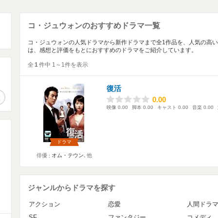
コ・ジュウォンのおすすめドラマ一覧
コ・ジュウォンの人気ドラマから新作ドラマまで全1作品を、人気の高
は、感想と評価をもとにおすすめのドラマをご紹介しています。
全
1
件中 1～1件を表示
。
復活
作品検索
0.00
0.00
映像
0.00
脚本
0.00
キャスト
0.00
音楽
0.00
ドラマ
俳優
オム・テウン
､他
ジャンルからドラマを探す
アクション
恋愛
人間ドラ
SF
ファンタジー
コメディ