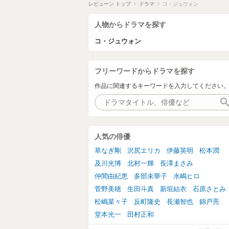
レビューン トップ
ドラマ
コ・ジュウォン
人物からドラマを探す
コ・ジュウォン
フリーワードからドラマを探す
作品に関連するキーワードを入力してください
人気の俳優
草なぎ剛
沢尻エリカ
伊藤英明
松本潤
及川光博
北村一輝
長澤まさみ
仲間由紀恵
多部未華子
水嶋ヒロ
菅野美穂
生田斗真
新垣結衣
石原さとみ
松嶋菜々子
反町隆史
長瀬智也
錦戸亮
堂本光一
田村正和