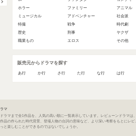
ホラー
ファミリー
アニマル
ミュージカル
アドベンチャー
社会派
特撮
戦争
時代劇
歴史
刑事
ヤクザ
職業もの
エロス
その他
販売元からドラマを探す
あ行
か行
さ行
た行
な行
は行
ラマ
ドラマまで全1作品を、人気の高い順に一覧表示しています。レビューンドラマは
作品の作られた時代背景、登場人物の台詞の意味など、より深い考察をもとにレビ
っと楽しむことができるのではないでしょうか。