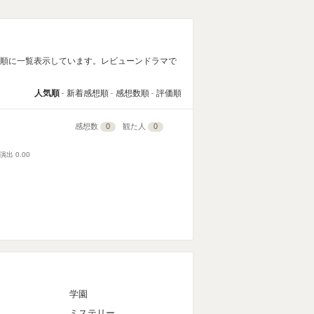
い順に一覧表示しています。レビューンドラマで
人気順
新着感想順
感想数順
評価順
感想数
0
観た人
0
演出
0.00
マ
学園
ミステリー