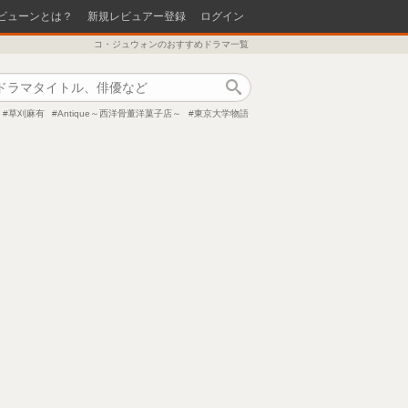
ビューンとは？
新規レビュアー登録
ログイン
コ・ジュウォンのおすすめドラマ一覧
作品検索
草刈麻有
Antique～西洋骨董洋菓子店～
東京大学物語