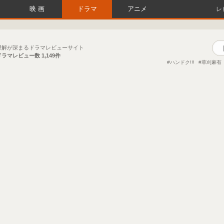
映画
ドラマ
アニメ
レ
理解が深まるドラマレビューサイト
ドラマレビュー数
1,149件
ハンドク!!!
草刈麻有