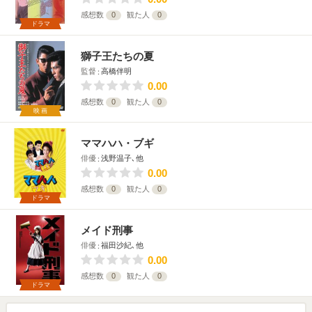
感想数
0
観た人
0
ドラマ
獅子王たちの夏
監督
高橋伴明
0.00
感想数
0
観た人
0
映画
ママハハ・ブギ
俳優
浅野温子､他
0.00
感想数
0
観た人
0
ドラマ
メイド刑事
俳優
福田沙紀､他
0.00
感想数
0
観た人
0
ドラマ