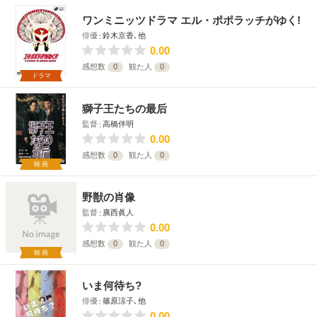
ワンミニッツドラマ エル・ポポラッチがゆく!
俳優
鈴木京香､他
0.00
感想数
0
観た人
0
ドラマ
獅子王たちの最后
監督
高橋伴明
0.00
感想数
0
観た人
0
映画
野獣の肖像
監督
廣西眞人
0.00
感想数
0
観た人
0
映画
いま何待ち?
俳優
篠原涼子､他
0.00