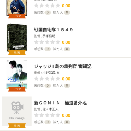
0.00
感想数
0
観た人
0
ドラマ
戦国自衛隊１５４９
監督
手塚昌明
0.00
感想数
0
観た人
0
映画
ジャッジII 島の裁判官 奮闘記
俳優
小野武彦､他
0.00
感想数
0
観た人
0
ドラマ
新ＧＯＮＩＮ 極道番外地
監督
佐々木正人
0.00
感想数
0
観た人
0
映画