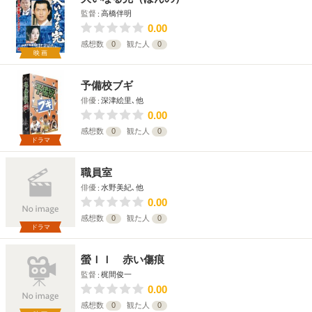
監督
高橋伴明
0.00
感想数
0
観た人
0
映画
予備校ブギ
俳優
深津絵里､他
0.00
感想数
0
観た人
0
ドラマ
職員室
俳優
水野美紀､他
0.00
感想数
0
観た人
0
ドラマ
螢ＩＩ 赤い傷痕
監督
梶間俊一
0.00
感想数
0
観た人
0