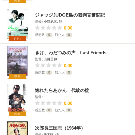
映画
ジャッジJUDGE島の裁判官奮闘記
俳優
小野武彦､他
0.00
感想数
0
観た人
0
ドラマ
きけ、わだつみの声 Last Friends
監督
出目昌伸
0.00
感想数
0
観た人
0
映画
惚れたらあかん 代紋の掟
監督
0.00
感想数
0
観た人
0
映画
次郎長三国志（1964年）
俳優
黒木瞳､他