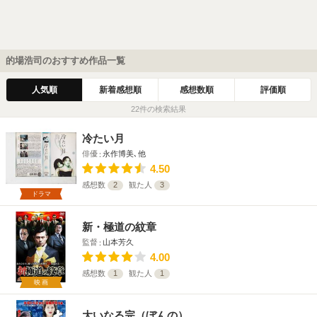
的場浩司のおすすめ作品一覧
人気順
新着感想順
感想数順
評価順
22件の検索結果
冷たい月
俳優
永作博美､他
4.50
感想数
2
観た人
3
ドラマ
新・極道の紋章
監督
山本芳久
4.00
感想数
1
観た人
1
映画
大いなる完（ぼんの）