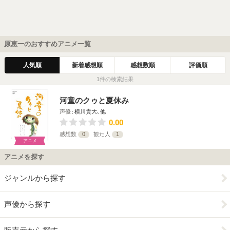
原恵一のおすすめアニメ一覧
人気順
新着感想順
感想数順
評価順
1件の検索結果
河童のクゥと夏休み
声優
横川貴大､他
0.00
感想数
0
観た人
1
アニメ
アニメを探す
ジャンルから探す
声優から探す