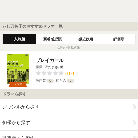
八代万智子のおすすめドラマ一覧
人気順
新着感想順
感想数順
評価順
1件の検索結果
プレイガール
俳優
沢たまき､他
0.00
感想数
0
観た人
0
ドラマ
ドラマを探す
ジャンルから探す
俳優から探す