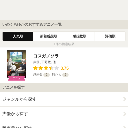
いのくちゆかのおすすめアニメ一覧
人気順
新着感想順
感想数順
評価順
1件の検索結果
ヨスガノソラ
声優
下野紘､他
3.75
感想数
2
観た人
2
アニメ
アニメを探す
ジャンルから探す
声優から探す