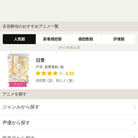
古谷静佳のおすすめアニメ一覧
人気順
新着感想順
感想数順
評価順
1件の検索結果
日常
声優
富樫美鈴､他
4.33
感想数
3
観た人
9
アニメ
アニメを探す
ジャンルから探す
声優から探す