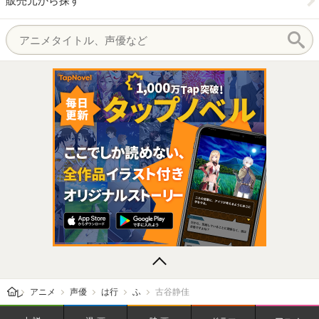
販売元から探す
レビューン トップ
アニメ
声優
は行
ふ
古谷静佳