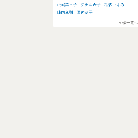
松嶋菜々子
矢田亜希子
稲森いずみ
陣内孝則
国仲涼子
俳優一覧へ