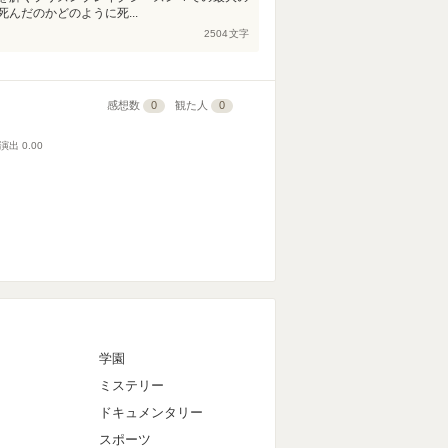
んだのかどのように死...
2504
文字
感想数
0
観た人
0
演出
0.00
マ
学園
ミステリー
ドキュメンタリー
スポーツ