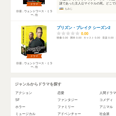
謎であった主人公マイケルの死。どこで死
ドラマ
もみじ
俳優
ウェントワース・ミラ
ー
､他
プリズン・ブレイク シーズン2
0.00
0.00
映像
0.00
脚本
0.00
キャスト
0.00
音楽
0.00
ドラマ
俳優
ウェントワース・ミラ
ー
､他
ジャンルからドラマを探す
アクション
恋愛
人間ドラ
SF
ファンタジー
コメディ
ホラー
ファミリー
アニマル
ミュージカル
アドベンチャー
社会派