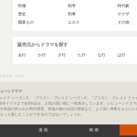
特撮
戦争
時代劇
歴史
刑事
ヤクザ
職業もの
エロス
その他
販売元からドラマを探す
あ行
か行
さ行
た行
な行
は行
トワース・ミラー
ューンドラマ
レイク シーズン3」「プリズン・ブレイク シーズン4」「プリズン・ブレイク フ
新作ドラマまで全5作品を、人気の高い順に一覧表示しています。レビューンドラ
や作品の作られた時代背景、登場人物の台詞の意味など、より深い考察をもとにレ
もっと楽しむことができるのではないでしょうか。
漫画
映画