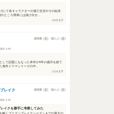
ン2にて各キャラクターの逃亡生活やその結末
のところ簡単には抜け出せ...
2035
文字
感想数
1
観た人
2
演出
3.00
として話題にもなった本作が4年の歳月を経て
海外ドラマシリーズの中...
2134
文字
・ブレイク
感想数
1
観た人
1
演出
2.50
ブレイクを勝手に考察してみた
を解くプリズンブレイクシーズン４での最大の