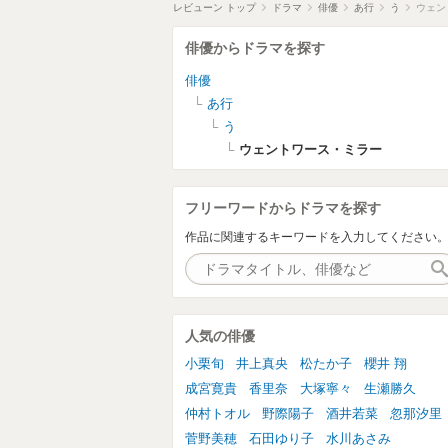
レビューン トップ
ドラマ
俳優
あ行
う
ウェン
俳優からドラマを探す
俳優
あ行
う
ウェントワース・ミラー
フリーワードからドラマを探す
作品に関連するキーワードを入力してください
人気の俳優
小栗旬
井上真央
松たか子
櫻井 翔
成宮寛貴
香里奈
大塚寧々
生瀬勝久
仲村トオル
野際陽子
酒井若菜
忽那汐里
菅野美穂
石田ゆり子
水川あさみ