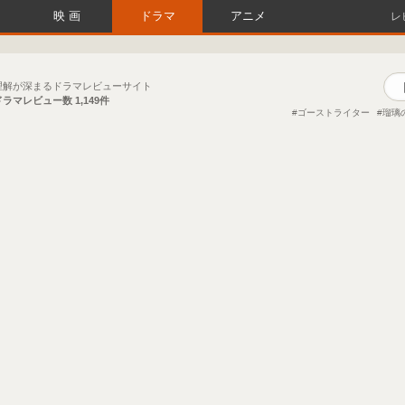
映画
ドラマ
アニメ
レ
理解が深まるドラマレビューサイト
ドラマレビュー数
1,149件
ゴーストライター
瑠璃