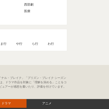
西部劇
医療
ま行
や行
ら行
わ行
ァイナル・ブレイク」「プリズン・ブレイク シーズン
マは、ドラマ作品を対象に「理解を深める」ことをコ
ビュアーが感想を書いたり、評価を付けています。
ドラマ
アニメ