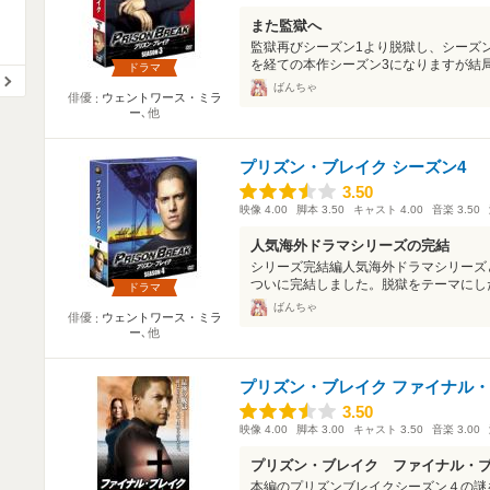
また監獄へ
監獄再びシーズン1より脱獄し、シーズ
を経ての本作シーズン3になりますが結局
ドラマ
ばんちゃ
俳優
ウェントワース・ミラ
ー
､他
プリズン・ブレイク シーズン4
3.50
3.50
映像
4.00
脚本
3.50
キャスト
4.00
音楽
3.50
人気海外ドラマシリーズの完結
シリーズ完結編人気海外ドラマシリーズ
ついに完結しました。脱獄をテーマにした
ドラマ
ばんちゃ
俳優
ウェントワース・ミラ
ー
､他
プリズン・ブレイク ファイナル
3.50
3.50
映像
4.00
脚本
3.00
キャスト
3.50
音楽
3.00
プリズン・ブレイク ファイナル・
本編のプリズンブレイクシーズン４の謎