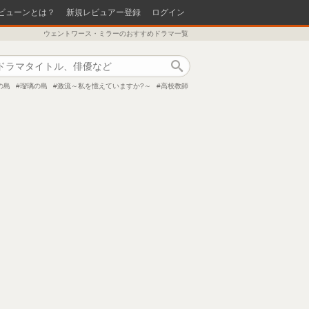
ビューンとは？
新規レビュアー登録
ログイン
ウェントワース・ミラーのおすすめドラマ一覧
作品検索
の島
瑠璃の島
激流～私を憶えていますか?～
高校教師