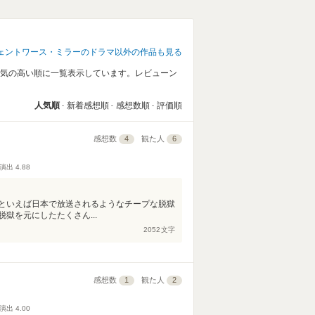
ェントワース・ミラーのドラマ以外の作品も見る
人気の高い順に一覧表示しています。レビューン
。
人気順
新着感想順
感想数順
評価順
感想数
4
観た人
6
演出
4.88
といえば日本で放送されるようなチープな脱獄
獄を元にしたたくさん...
2052
文字
感想数
1
観た人
2
演出
4.00