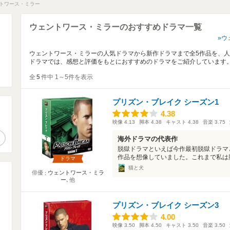
トワース・ミラー
ウェントワース・ミラーのおすすめドラマ一覧
ウ
ウェントワース・ミラーの人気ドラマから新作ドラマまで全5作品を、
ドラマでは、感想と評価をもとにおすすめのドラマをご紹介しています
全
5
件中 1～5件を表示
プリズン・ブレイク シーズン1
4.38
4.38
。
映像
4.13
脚本
4.38
キャスト
4.38
音楽
3.75
作品検索
海外ドラマの代表作
脱獄ドラマといえば今作最初脱獄ドラマ
作品を想像していました。これまで私は脱
ドラマ
猫と犬
俳優
ウェントワース・ミラ
ー
､他
プリズン・ブレイク シーズン3
4.00
4.00
映像
3.50
脚本
4.50
キャスト
3.50
音楽
3.50