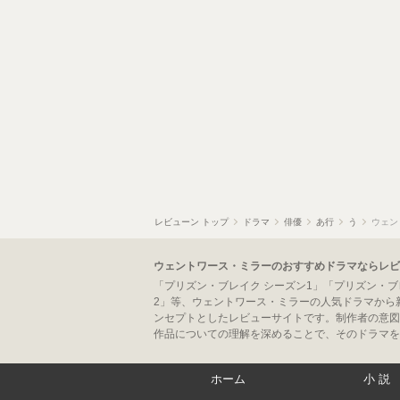
レビューン トップ
ドラマ
俳優
あ行
う
ウェン
ウェントワース・ミラーのおすすめドラマならレビ
「プリズン・ブレイク シーズン1」「プリズン・ブ
2」等、ウェントワース・ミラーの人気ドラマから
ンセプトとしたレビューサイトです。制作者の意図
作品についての理解を深めることで、そのドラマを
ホーム
小説