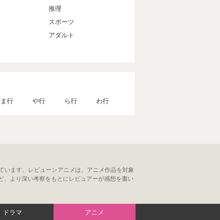
推理
スポーツ
アダルト
ま行
や行
ら行
わ行
一覧表示しています。レビューンアニメは、アニメ作品を対象
ど、より深い考察をもとにレビュアーが感想を書い
ドラマ
アニメ