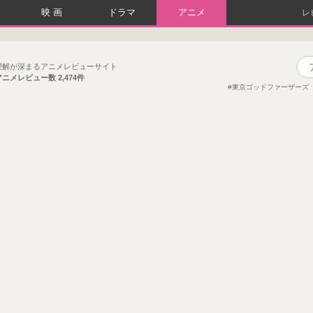
映画
ドラマ
アニメ
レ
理解が深まるアニメレビューサイト
アニメレビュー数
2,474件
東京ゴッドファーザーズ