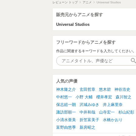
レビューン トップ
アニメ
Universal Studios
販売元からアニメを探す
Universal Studios
フリーワードからアニメを探す
作品に関連するキーワードを入力してください
人気の声優
神木隆之介
玄田哲章
悠木碧
神谷浩史
中村悠一
小野 大輔
櫻井孝宏
森川智之
保志総一朗
沢城みゆき
井上麻里奈
諏訪部順一
中井和哉
山寺宏一
杉山紀彰
小清水亜美
折笠富美子
水橋かおり
富野由悠季
新房昭之