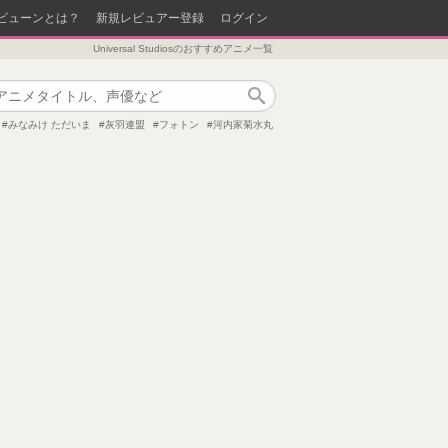
ビューンとは？
新規レビュアー登録
ログイン
Universal Studiosのおすすめアニメ一覧
作品検索
みなみけ ただいま
灰羽連盟
フォトン
河内家菊水丸