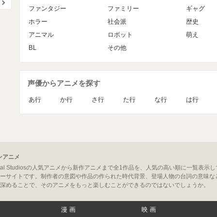
ファンタジー
ファミリー
ギャグ
ホラー
社会派
歴史
アニマル
ロボット
萌え
BL
その他
声優からアニメを探す
あ行
か行
さ行
た行
な行
は行
ーンアニメ
Universal Studiosの人気アニメから新作アニメまで全1作品を、人気の高い順に
ーサイトです。制作者の意図や作品の作られた時代背景、登場人物の台詞の意味な
深めることで、そのアニメをもっと楽しむことができるのではないでしょうか。
漫画
映画