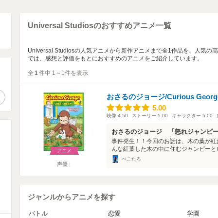
Universal Studiosのおすすめアニメ一覧
Universal Studiosの人気アニメから新作アニメまで全1作品を、
では、感想と評価をもとにおすすめのアニメをご紹介しています。
全
1
件中 1～1件を表示
。
おさるのジョージ/Curious Georg
作品検索
5.00
5.00
映像
4.50
ストーリー
5.00
キャラクター
5.00
おさるのジョージ 「怒れジャンピ
事件発生！！今回のお話は、木の葉が紅
んな紅葉した木の中に住むジャンピーとい
アニメ
ぺこたろ
声優
ジャンルからアニメを探す
バトル
恋愛
学園