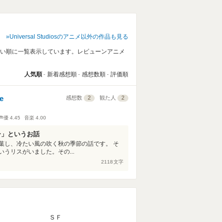
Universal Studiosのアニメ以外の作品も見る
人気の高い順に一覧表示しています。レビューンアニメ
人気順
新着感想順
感想数順
評価順
e
感想数
2
観た人
2
声優
4.45
音楽
4.00
ー」というお話
葉し、冷たい風の吹く秋の季節の話です。 そ
うリスがいました。その...
2118
文字
ＳＦ