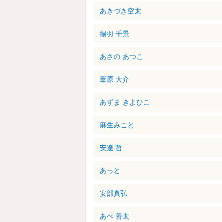
あきづき空太
揚羽 千景
あさの あつこ
葦原 大介
あずま きよひこ
麻生みこと
安達 哲
あっと
安部真弘
あべ 善太