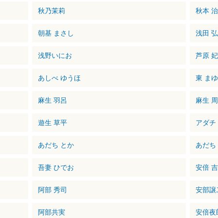
秋乃茉莉
秋本 
朝基 まさし
浅田 
浅野いにお
芦原 
あしべ ゆうほ
東 ま
麻生 羽呂
麻生 
遊生 草平
アダチ
あだち とか
あだち
吾妻 ひでお
安倍 
阿部 秀司
安部譲
阿部共実
安倍夜