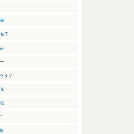
治
弘幸
妃名子
ゆみ
周一
 ケイジ
 充
吉俊
二
郎