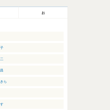
お
裕
幸子
雄二
剛昌
あきら
りす