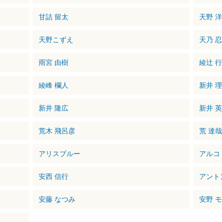
甘詰 留太
天野 
天野こずえ
天乃 
雨宮 由樹
綾辻 
綾峰 欄人
新井 
新井 隆広
新井 
荒木 飛呂彦
荒 達
アリスブルー
アルコ
安西 信行
アント
安藤 なつみ
安野 