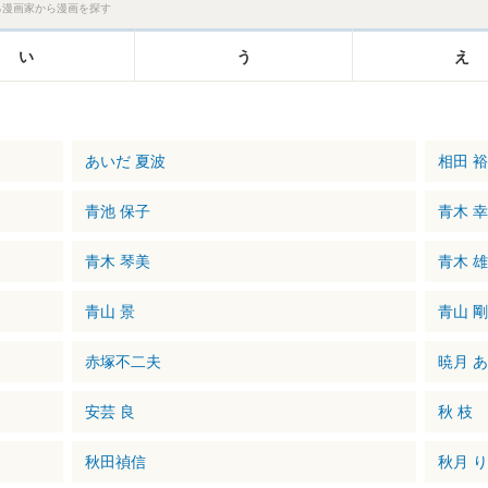
る漫画家から漫画を探す
い
う
え
あいだ 夏波
相田 
青池 保子
青木 
青木 琴美
青木 
青山 景
青山 
赤塚不二夫
暁月 
安芸 良
秋 枝
秋田禎信
秋月 