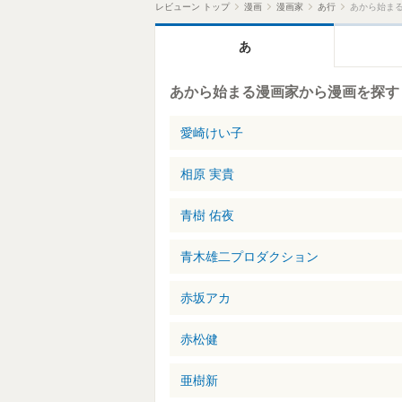
レビューン トップ
漫画
漫画家
あ行
あから始ま
あ
あから始まる漫画家から漫画を探す
愛崎けい子
相原 実貴
青樹 佑夜
青木雄二プロダクション
赤坂アカ
赤松健
亜樹新