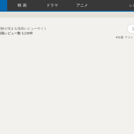
映画
ドラマ
アニメ
レ
理解が深まる漫画レビューサイト
漫画レビュー数
3,139件
佐藤 マコト