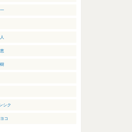
洋一
忍
行人
理恵
英樹
哉
ンシク
モヨコ