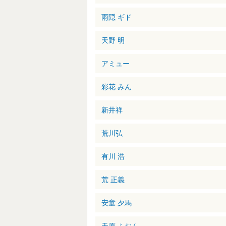
雨隠 ギド
天野 明
アミュー
彩花 みん
新井祥
荒川弘
有川 浩
荒 正義
安童 夕馬