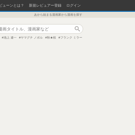
ビューンとは？
新規レビュアー登録
ログイン
あから始まる漫画家から漫画を探す
作品検索
池上 遼一
ヤマグチ ノボル
秋★枝
フランク ミラー