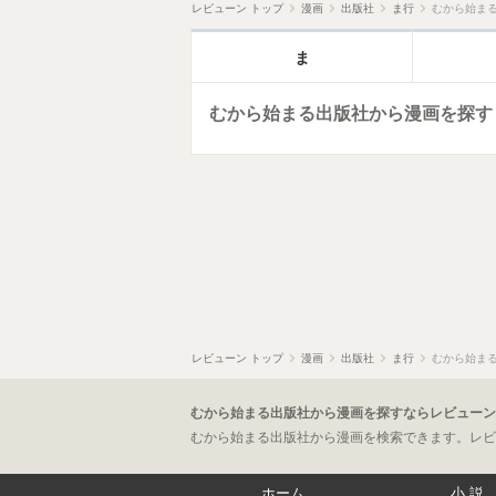
レビューン トップ
漫画
出版社
ま行
むから始ま
ま
むから始まる出版社から漫画を探す
レビューン トップ
漫画
出版社
ま行
むから始ま
むから始まる出版社から漫画を探すならレビューン
むから始まる出版社から漫画を検索できます。レビ
ホーム
小説