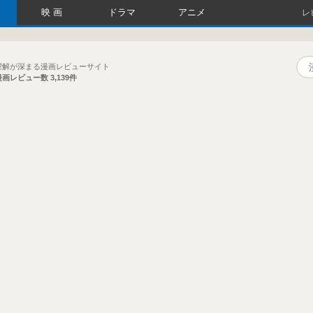
映画
ドラマ
アニメ
レ
理解が深まる漫画レビューサイト
漫画レビュー数
3,139件