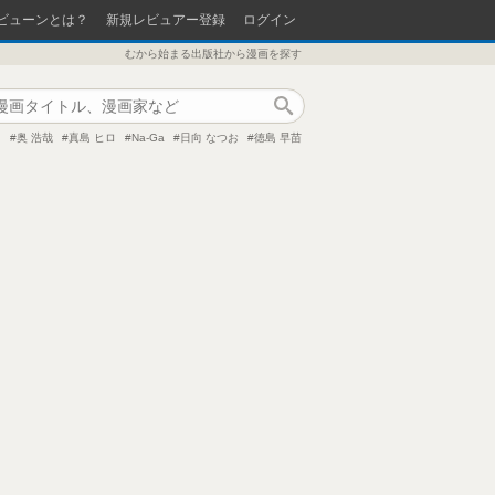
ビューンとは？
新規レビュアー登録
ログイン
むから始まる出版社から漫画を探す
作品検索
奥 浩哉
真島 ヒロ
Na-Ga
日向 なつお
徳島 早苗