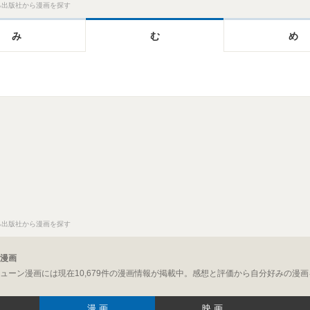
る出版社から漫画を探す
み
む
め
る出版社から漫画を探す
漫画
ューン漫画には現在10,679件の漫画情報が掲載中。感想と評価から自分好みの漫
漫画
映画