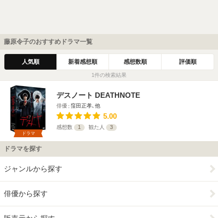
藤原令子のおすすめドラマ一覧
人気順
新着感想順
感想数順
評価順
1件の検索結果
デスノート DEATHNOTE
俳優
窪田正孝､他
5.00
感想数
1
観た人
3
ドラマ
ドラマを探す
ジャンルから探す
俳優から探す