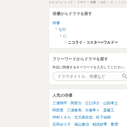
レビューン トップ
ドラマ
俳優
な行
に
ニコラ
俳優からドラマを探す
俳優
な行
に
ニコライ・コスター=ワルドー
フリーワードからドラマを探す
作品に関連するキーワードを入力してください
人気の俳優
三浦翔平
阿部力
江口洋介
山田孝之
阿部寛
三浦春馬
大塚寧々
斎藤工
仲村トオル
北大路欣也
松下由樹
石田ゆり子
福山雅治
相武紗季
要潤