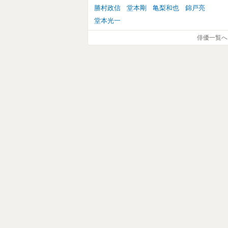
勝村政信
堂本剛
亀梨和也
錦戸亮
堂本光一
俳優一覧へ