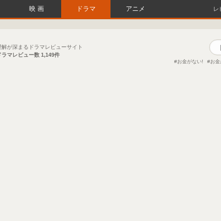
映画
ドラマ
アニメ
レ
理解が深まるドラマレビューサイト
ドラマレビュー数
1,149件
お金がない!
お金