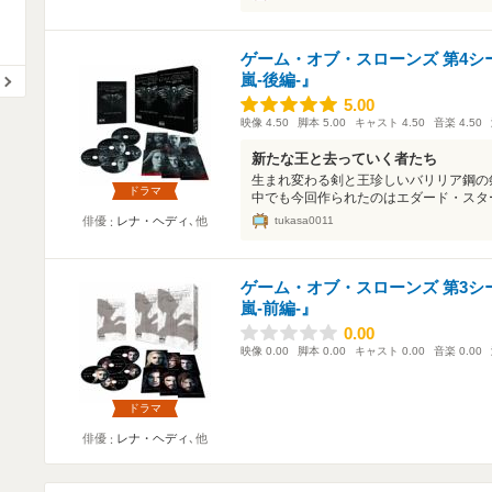
ゲーム・オブ・スローンズ 第4シ
嵐-後編-』
5.00
5.00
映像
4.50
脚本
5.00
キャスト
4.50
音楽
4.50
新たな王と去っていく者たち
生まれ変わる剣と王珍しいバリリア鋼の
ドラマ
中でも今回作られたのはエダード・スター
tukasa0011
俳優
レナ・ヘディ
､他
ゲーム・オブ・スローンズ 第3シ
嵐-前編-』
0.00
0.00
映像
0.00
脚本
0.00
キャスト
0.00
音楽
0.00
ドラマ
俳優
レナ・ヘディ
､他