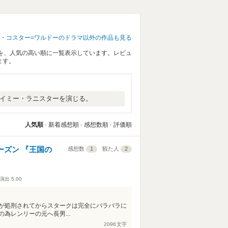
・コスター=ワルドーのドラマ以外の作品も見る
を、人気の高い順に一覧表示しています。レビュ
ます。
ェイミー・ラニスターを演じる。
人気順
新着感想順
感想数順
評価順
ーズン 『王国の
感想数
1
観た人
2
演出
5.00
が処刑されてからスタークは完全にバラバラに
為レンリーの元へ長男...
2096
文字