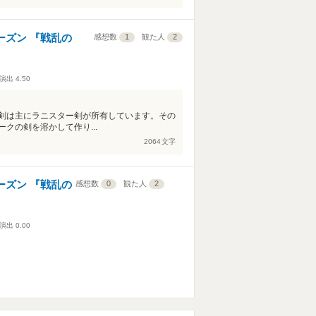
ーズン 『戦乱の
感想数
1
観た人
2
演出
4.50
剣は主にラニスター剣が所有しています。その
クの剣を溶かして作り...
2064
文字
ーズン 『戦乱の
感想数
0
観た人
2
演出
0.00