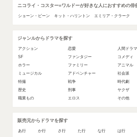
ニコライ・コスター=ワルドーが好きな人におすすめの俳
ショーン・ビーン
キット・ハリントン
エミリア・クラーク
ジャンルからドラマを探す
アクション
恋愛
人間ドラ
SF
ファンタジー
コメディ
ホラー
ファミリー
アニマル
ミュージカル
アドベンチャー
社会派
特撮
戦争
時代劇
歴史
刑事
ヤクザ
職業もの
エロス
その他
販売元からドラマを探す
あ行
か行
さ行
た行
な行
は行