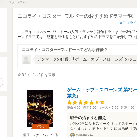
イ・コスター=ワルドー
ニコライ・コスター=ワルドーのおすすめドラマ一覧
ニコライ
ニコライ・コスター=ワルドーの人気ドラマから新作ドラマまで全3作品
ーンドラマでは、感想と評価をもとにおすすめのドラマをご紹介してい
ニコライ・コスター=ワルドーってどんな俳優？
デンマークの俳優。｢ゲーム・オブ・スローンズ｣のジ
。
全
3
件中 1～3件を表示
作品検索
ゲーム・オブ・スローンズ 第2シ
激突』
5.00
5.00
映像
4.00
脚本
5.00
キャスト
5.00
音楽
4.50
戦争の始まりと備え
バラバラになるスタークネッドスターク
ドラマ
なりました。妻キャトリンは政治的同盟の
tukasa0011
俳優
レナ・ヘディ
､他