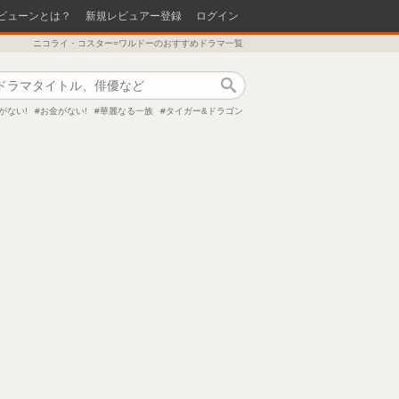
ビューンとは？
新規レビュアー登録
ログイン
ニコライ・コスター=ワルドーのおすすめドラマ一覧
作品検索
がない!
お金がない!
華麗なる一族
タイガー&ドラゴン