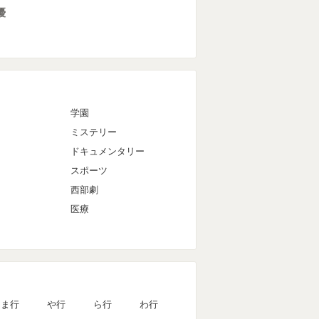
優
マ
学園
ミステリー
ドキュメンタリー
スポーツ
西部劇
医療
ま行
や行
ら行
わ行