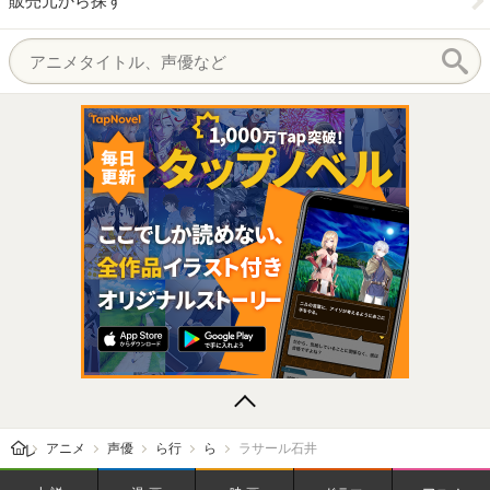
販売元から探す
レビューン トップ
アニメ
声優
ら行
ら
ラサール石井