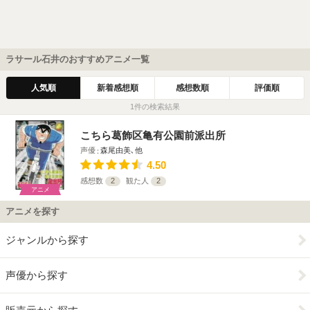
ラサール石井のおすすめアニメ一覧
人気順
新着感想順
感想数順
評価順
1件の検索結果
こちら葛飾区亀有公園前派出所
声優
森尾由美､他
4.50
感想数
2
観た人
2
アニメ
アニメを探す
ジャンルから探す
声優から探す