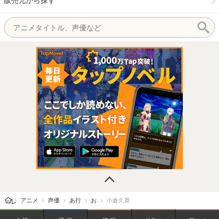
販売元から探す
レビューン トップ
アニメ
声優
あ行
お
小倉久寛