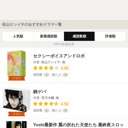
松山ケンイチのおすすめドラマ一覧
人気順
新着感想順
感想数順
評価順
4件の検索結果
セクシーボイスアンドロボ
俳優
松山ケンイチ､他
4.00
感想数
1
観た人
3
ドラマ
銭ゲバ
俳優
宮川大輔､他
4.50
感想数
1
観た人
3
ドラマ
Yoshi最新作 翼の折れた天使たち 最終夜スロッ