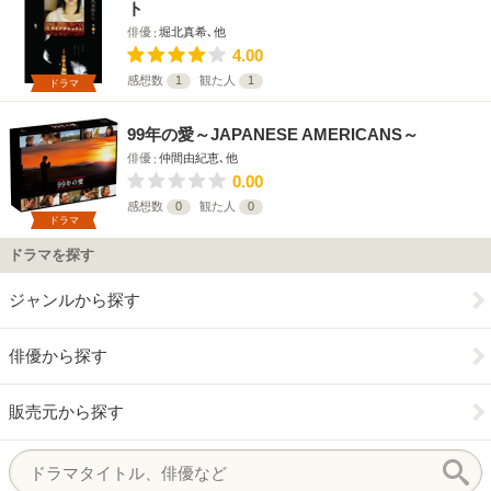
ト
俳優
堀北真希､他
4.00
感想数
1
観た人
1
ドラマ
99年の愛～JAPANESE AMERICANS～
俳優
仲間由紀恵､他
0.00
感想数
0
観た人
0
ドラマ
ドラマを探す
ジャンルから探す
俳優から探す
販売元から探す